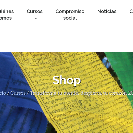
uiénes
Cursos
Compromiso
Noticias
C
omos
social
Shop
cio
/
Cursos
/ Transforma tu mente, despierta tu corazón 2