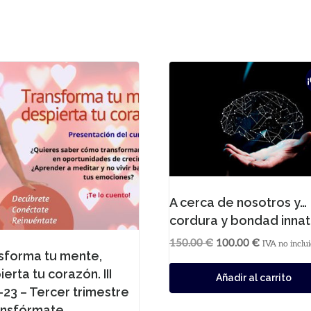
A cerca de nosotros y…
cordura y bondad inna
150.00
€
100.00
€
IVA no inclu
sforma tu mente,
erta tu corazón. III
Añadir al carrito
-23 – Tercer trimestre
ansfórmate