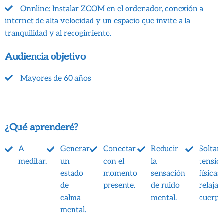
Onnline: Instalar ZOOM en el ordenador, conexión a
internet de alta velocidad y un espacio que invite a la
tranquilidad y al recogimiento.
Audiencia objetivo
Mayores de 60 años
¿Qué aprenderé?
A
Generar
Conectar
Reducir
Solta
meditar.
un
con el
la
tensi
estado
momento
sensación
física
de
presente.
de ruido
relaja
calma
mental.
cuerp
mental.