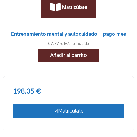
Matricúlate
Entrenamiento mental y autocuidado – pago mes
67.77
€
IVA no incluido
Añadir al carrito
198.35
€
Matricúlate