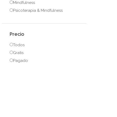
Mindfulness
Psicoterapia & Mindfulness
Precio
Todos
Gratis
Pagado