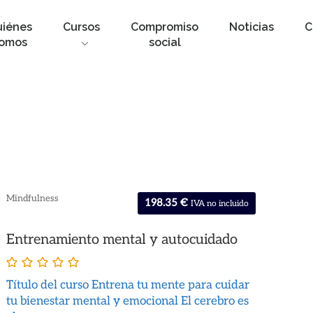
uiénes
Cursos
Compromiso
Noticias
C
omos
social
Mindfulness
198.35
€
IVA no incluido
Entrenamiento mental y autocuidado
Título del curso Entrena tu mente para cuidar
tu bienestar mental y emocional El cerebro es