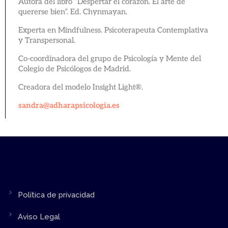
Autora del libro “Despertar el corazón. El arte de
quererse bien”. Ed. Chynmayan.
Experta en Mindfulness. Psicoterapeuta Contemplativa
y Transpersonal.
Co-coordinadora del grupo de Psicología y Mente del
Colegio de Psicólogos de Madrid.
Creadora del modelo Insight Light®.
sandra@adharapsicologia.es
Política de privacidad
Aviso Legal