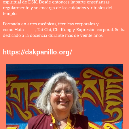
espiritual de DSK. Desde entonces imparte enseñanzas
regularmente y se encarga de los cuidados y rituales del
templo.
Formada en artes escénicas, técnicas corporales y
meditación
como Hata
Yoga
, Tai-Chi, Chi Kung y Expresión corporal. Se ha
dedicado a la docencia durante más de veinte años.
https://dskpanillo.org/