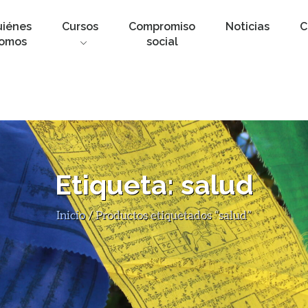
uiénes
Cursos
Compromiso
Noticias
C
omos
social
Etiqueta:
salud
Inicio
/ Productos etiquetados “salud”