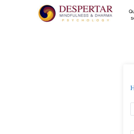
Q
s
H