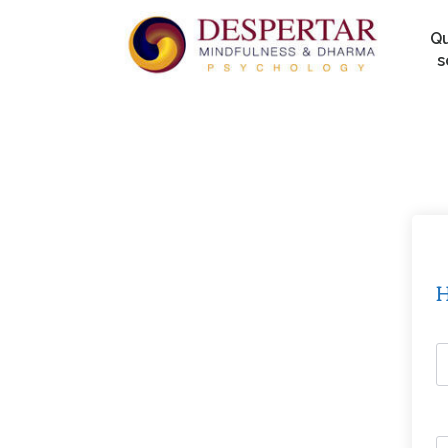
Q
s
H