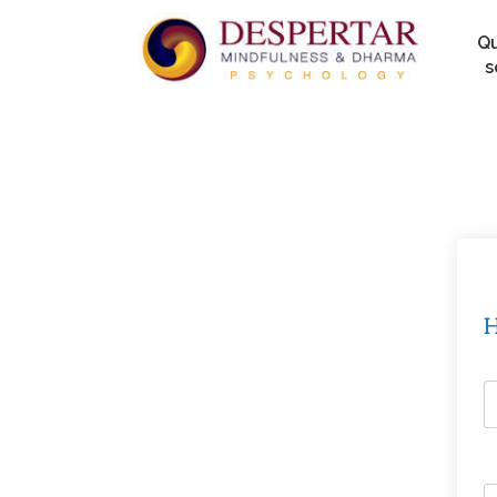
Q
s
H