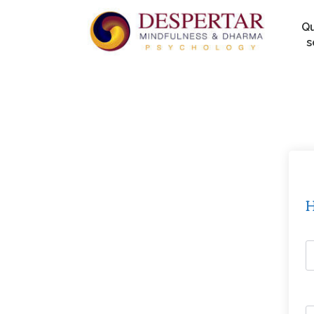
Q
s
H