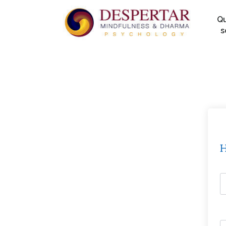
Q
s
H