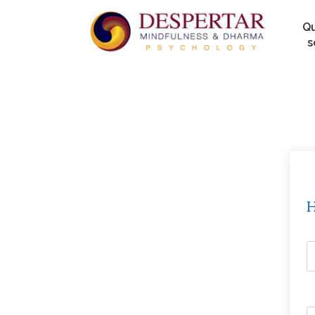
Q
s
H