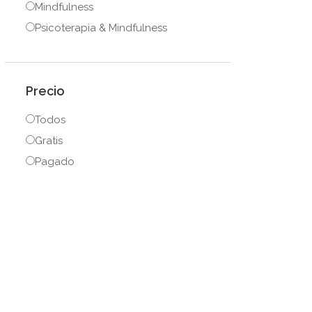
Mindfulness
Psicoterapia & Mindfulness
Precio
Todos
Gratis
Pagado