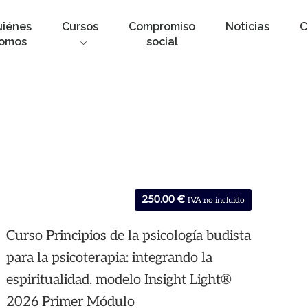
uiénes
Cursos
Compromiso
Noticias
C
omos
social
250.00
€
IVA no incluido
Curso Principios de la psicología budista
para la psicoterapia: integrando la
espiritualidad. modelo Insight Light®
2026 Primer Módulo