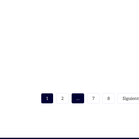
1
2
…
7
8
Siguient